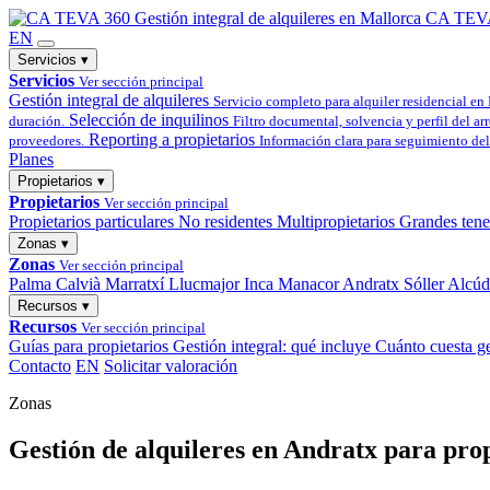
Gestión integral
de alquileres en Mallorca
CA TEV
EN
Servicios
▾
Servicios
Ver sección principal
Gestión integral de alquileres
Servicio completo para alquiler residencial en
Selección de inquilinos
duración.
Filtro documental, solvencia y perfil del ar
Reporting a propietarios
proveedores.
Información clara para seguimiento del 
Planes
Propietarios
▾
Propietarios
Ver sección principal
Propietarios particulares
No residentes
Multipropietarios
Grandes tene
Zonas
▾
Zonas
Ver sección principal
Palma
Calvià
Marratxí
Llucmajor
Inca
Manacor
Andratx
Sóller
Alcúd
Recursos
▾
Recursos
Ver sección principal
Guías para propietarios
Gestión integral: qué incluye
Cuánto cuesta ge
Contacto
EN
Solicitar valoración
Zonas
Gestión de alquileres en Andratx para prop