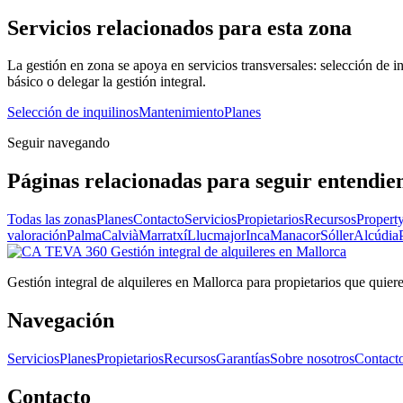
Servicios relacionados para esta zona
La gestión en zona se apoya en servicios transversales: selección de 
básico o delegar la gestión integral.
Selección de inquilinos
Mantenimiento
Planes
Seguir navegando
Páginas relacionadas para seguir entendien
Todas las zonas
Planes
Contacto
Servicios
Propietarios
Recursos
Propert
valoración
Palma
Calvià
Marratxí
Llucmajor
Inca
Manacor
Sóller
Alcúdia
Gestión integral
de alquileres en Mallorca
Gestión integral de alquileres en Mallorca para propietarios que quier
Navegación
Servicios
Planes
Propietarios
Recursos
Garantías
Sobre nosotros
Contact
Contacto