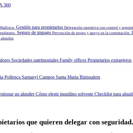
A 360
Gestión para propietarios
 Mallorca.
Delegación operativa con control y seguim
Seguro de impago
rendatario.
Prevención de riesgo y apoyo en la contratación.
alquiler.
dores
Sociedades patrimoniales
Family offices
Propietarios extranjeros
ia
Pollença
Santanyí
Campos
Santa Maria
Binissalem
stionar un alquiler
Cómo elegir inquilino solvente
Checklist para alqui
ietarios que quieren delegar con seguridad