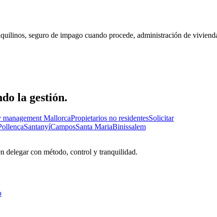
inquilinos, seguro de impago cuando procede, administración de vivienda
do la gestión.
y management Mallorca
Propietarios no residentes
Solicitar
Pollença
Santanyí
Campos
Santa Maria
Binissalem
en delegar con método, control y tranquilidad.
o