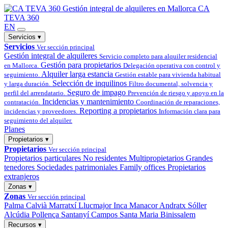
Gestión integral
de alquileres en Mallorca
CA
TEVA 360
EN
Servicios
▾
Servicios
Ver sección principal
Gestión integral de alquileres
Servicio completo para alquiler residencial
Gestión para propietarios
en Mallorca.
Delegación operativa con control y
Alquiler larga estancia
seguimiento.
Gestión estable para vivienda habitual
Selección de inquilinos
y larga duración.
Filtro documental, solvencia y
Seguro de impago
perfil del arrendatario.
Prevención de riesgo y apoyo en la
Incidencias y mantenimiento
contratación.
Coordinación de reparaciones,
Reporting a propietarios
incidencias y proveedores.
Información clara para
seguimiento del alquiler.
Planes
Propietarios
▾
Propietarios
Ver sección principal
Propietarios particulares
No residentes
Multipropietarios
Grandes
tenedores
Sociedades patrimoniales
Family offices
Propietarios
extranjeros
Zonas
▾
Zonas
Ver sección principal
Palma
Calvià
Marratxí
Llucmajor
Inca
Manacor
Andratx
Sóller
Alcúdia
Pollença
Santanyí
Campos
Santa Maria
Binissalem
Recursos
▾