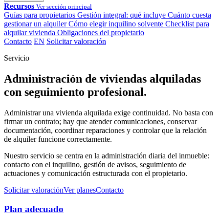
Recursos
Ver sección principal
Guías para propietarios
Gestión integral: qué incluye
Cuánto cuesta
gestionar un alquiler
Cómo elegir inquilino solvente
Checklist para
alquilar vivienda
Obligaciones del propietario
Contacto
EN
Solicitar valoración
Servicio
Administración de viviendas alquiladas
con seguimiento profesional.
Administrar una vivienda alquilada exige continuidad. No basta con
firmar un contrato; hay que atender comunicaciones, conservar
documentación, coordinar reparaciones y controlar que la relación
de alquiler funcione correctamente.
Nuestro servicio se centra en la administración diaria del inmueble:
contacto con el inquilino, gestión de avisos, seguimiento de
actuaciones y comunicación estructurada con el propietario.
Solicitar valoración
Ver planes
Contacto
Plan adecuado