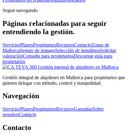
Seguir navegando
Páginas relacionadas para seguir
entendiendo la gestión.
Servicios
Planes
Propietarios
Recursos
Contacto
Zonas de
Mallorca
Seguro de impago
Selección de inquilinos
Solicitar
valoración
Consulta para propietarios
Descargar guía para
propietarios
Gestión integral
de alquileres en Mallorca
Gestión integral de alquileres en Mallorca para propietarios que
quieren delegar con método, control y tranquilidad.
Navegación
Servicios
Planes
Propietarios
Recursos
Garantías
Sobre
nosotros
Contacto
Contacto